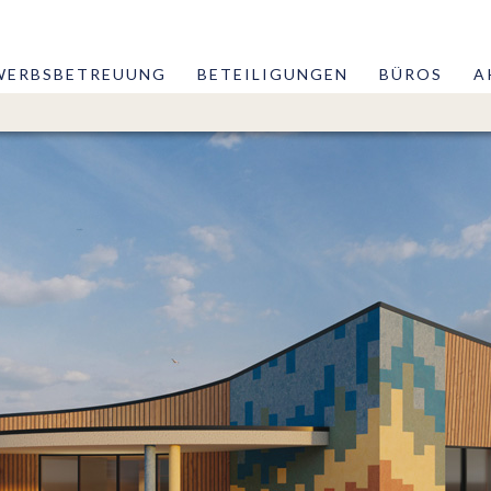
WERBSBETREUUNG
BETEILIGUNGEN
BÜROS
A
euerung
Geschäftsfü
Leistungen
atzungen
Referenzen 
Referenzen 
Team
Netzwerk