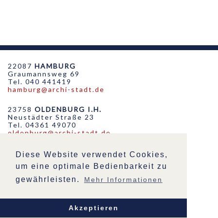
22087
HAMBURG
Graumannsweg 69
Tel. 040 441419
hamburg@archi-stadt.de
23758
OLDENBURG I.H.
Neustädter Straße 23
Tel. 04361 49070
oldenburg@archi-stadt.de
19053
SCHWERIN
Diese Website verwendet Cookies,
Friedensstraße 51
um eine optimale Bedienbarkeit zu
Tel. 0385 555452
schwerin@archi-stadt.de
gewährleisten.
Mehr Informationen
STARTSEITE
IMPRESSUM
Akzeptieren
DATENSCHUTZ