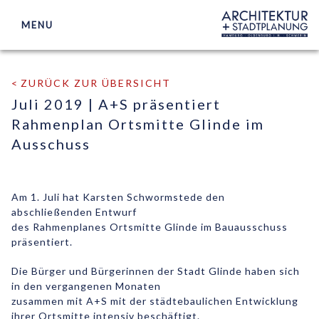
MENU
ARCHITEKTUR
ZURÜCK ZUR ÜBERSICHT
STADTPLANUNG
Juli 2019 | A+S präsentiert
Rahmenplan Ortsmitte Glinde im
WETTBEWERBSBETREUUNG
Ausschuss
BETEILIGUNGEN
BÜROS
Am 1. Juli hat Karsten Schwormstede den
abschließenden Entwurf
AKTUELLES
des Rahmenplanes Ortsmitte Glinde im Bauausschuss
präsentiert.
KONTAKT
Die Bürger und Bürgerinnen der Stadt Glinde haben sich
in den vergangenen Monaten
zusammen mit A+S mit der städtebaulichen Entwicklung
ihrer Ortsmitte intensiv beschäftigt.